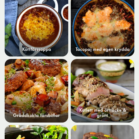
Köttfärssoppa
Tacopaj med egen krydda
Kotlett med örttäcke &
Gräddkokta färsbiffar
grönt