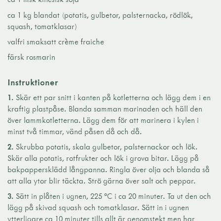
ca 1 kg blandat (potatis, gulbetor, palsternacka, rödlök,
squash, tomatklasar)
valfri smaksatt crème fraiche
färsk rosmarin
Instruktioner
1.
Skär ett par snitt i kanten på kotletterna och lägg dem i en
kraftig plastpåse. Blanda samman marinaden och häll den
över lammkotletterna. Lägg dem för att marinera i kylen i
minst två timmar, vänd påsen då och då.
2.
Skrubba potatis, skala gulbetor, palsternackor och lök.
Skär alla potatis, rotfrukter och lök i grova bitar. Lägg på
bakpappersklädd långpanna. Ringla över olja och blanda så
att alla ytor blir täckta. Strö gärna över salt och peppar.
3.
Sätt in plåten i ugnen, 225 °C i ca 20 minuter. Ta ut den och
lägg på skivad squash och tomatklasar. Sätt in i ugnen
ytterligare ca 10 minuter tills allt är genomstekt men har