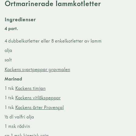
Örtmarinerade lammkotletter
Ingredienser
4 port.
4 dubbelkotletter eller 8 enkelkotletter av lamm
olja
salt
Kockens svartpeppar grovmalen
Marinad
1 tsk
Kockens timjan
1 tsk
Kockens vitlökspeppar
1 tsk
Kockens örter Provençal
½ dl valfri olja
1 msk rödvin
ca 1 msk kinesisk soja