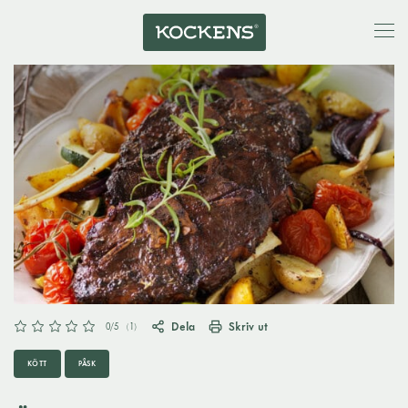
Dela
Skriv ut
0
/5
(
1
)
KÖTT
PÅSK