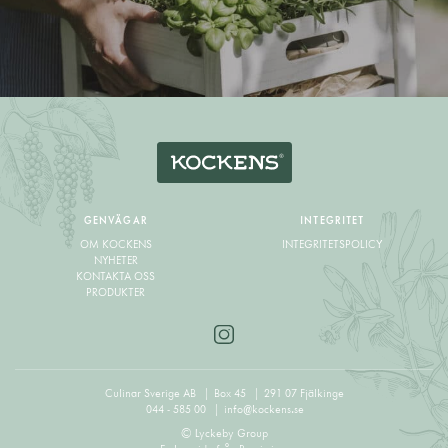
GENVÄGAR
INTEGRITET
OM KOCKENS
INTEGRITETSPOLICY
NYHETER
KONTAKTA OSS
PRODUKTER
Culinar Sverige AB
Box 45
291 07 Fjälkinge
044 - 585 00
info@kockens.se
© Lyckeby Group