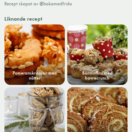
Recept skapat av @bakamedfrida
Liknande recept
Pomeranskransar med
Bärmuffins med
nötter
havrecrunch