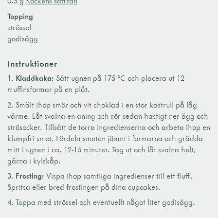
0.5 g
Kockens saffran
Topping
strössel
godisägg
Instruktioner
Kladdkaka:
Sätt ugnen på 175 °C och placera ut 12
muffinsformar på en plåt.
Smält ihop smör och vit choklad i en stor kastrull på låg
värme. Låt svalna en aning och rör sedan hastigt ner ägg och
strösocker. Tillsätt de torra ingredienserna och arbeta ihop en
klumpfri smet. Fördela smeten jämnt i formarna och grädda
mitt i ugnen i ca. 12-15 minuter. Tag ut och låt svalna helt,
gärna i kylskåp.
Frosting:
Vispa ihop samtliga ingredienser till ett fluff.
Spritsa eller bred frostingen på dina cupcakes.
Toppa med strössel och eventuellt något litet godisägg.