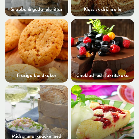
Snabba & goda julsnittar
Klassisk drömrulle
Frasiga bondkakor
Choklad- och lakritskaka
Midsommarknäcke med