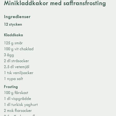
Minikladdkakor med saffransfrosting
Ingredienser
12 stycken
Kladdkaka
125 g smör
100 g vit choklad
3 ägg
2 dl strösocker
2.5 dl vetemjöl
1 tsk vaniljsocker
1 nypa salt
Frosting
100 g färskost
1 dl vispgrädde
1 dl turkisk yoghurt
2 msk florsocker