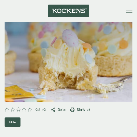
Dela
Skriv ut
0
/5
(
0
)
BAKA