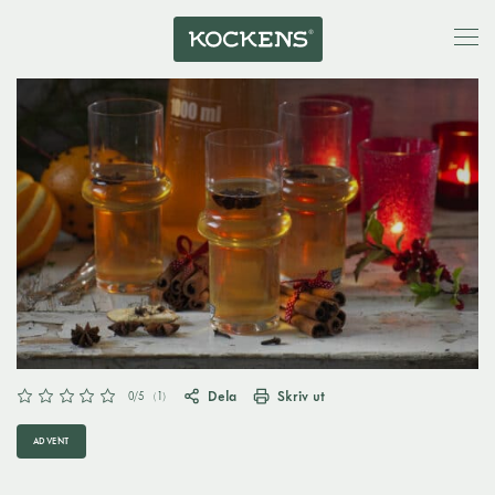
Dela
Skriv ut
0
/5
(
1
)
ADVENT