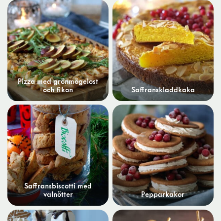
Pizza med grönmögelost
och fikon
Saffranskladdkaka
Saffransbiscotti med
valnötter
Pepparkakor