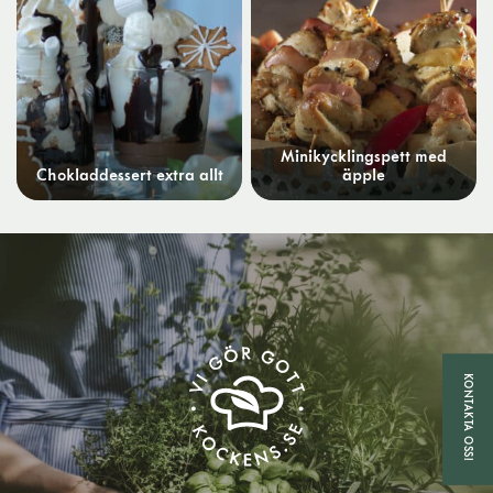
Minikycklingspett med
Chokladdessert extra allt
äpple
KONTAKTA OSS!