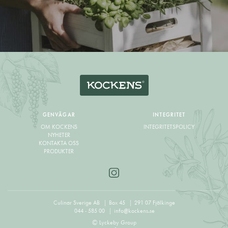
GENVÄGAR
INTEGRITET
OM KOCKENS
INTEGRITETSPOLICY
NYHETER
KONTAKTA OSS
PRODUKTER
Culinar Sverige AB
Box 45
291 07 Fjälkinge
044 - 585 00
info@kockens.se
© Lyckeby Group