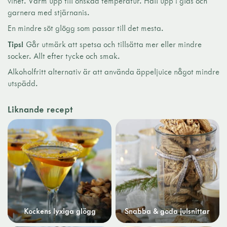
vinet. Värm upp till önskad temperatur. Häll upp i glas och
garnera med stjärnanis.
En mindre söt glögg som passar till det mesta.
Tips!
Går utmärk att spetsa och tillsätta mer eller mindre
socker. Allt efter tycke och smak.
Alkoholfritt alternativ är att använda äppeljuice något mindre
utspädd.
Liknande recept
Kockens lyxiga glögg
Snabba & goda julsnittar