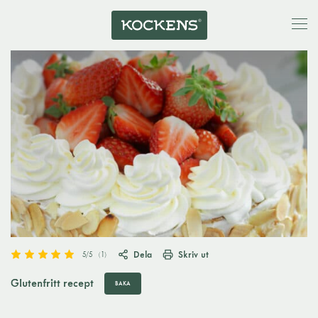
Dela
Skriv ut
5
/5
(
1
)
Glutenfritt recept
BAKA