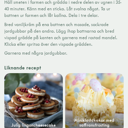
Häll smeten i formen och grädda i nedre delen av ugnen i 35-
40 minuter. Känn med en sticka. Låt svalna något. Ta ur
bottnen ur formen och låt kallna. Dela i tre delar.
Bred vaniljkräm på ena bottnen och mosade, sockrade
jordgubbar på den andra. Lägg ihop bottnarna och bred
vispad grädde på kanten och garnera med rostad mandel.
Klicka eller spritsa över den vispade grädden.
Garnera med några jordgubbar.
Liknande recept
Minikladdkakor med
Julig lingoncheesecake
saffransfrosting