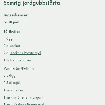
Somrig jordgubbstårta
Ingredienser
ca 10 port.
Tårtbotten
4 ägg
2 dl socker
2 dl
Kockens Potatismjöl
1 ½ tsk bakpulver
Vaniljkräm/Fyllning
0,5 ägg
0,5 dl mjölk
1 msk socker
1 msk smör eller margarin
1 msk
Kockens Potatismjöl