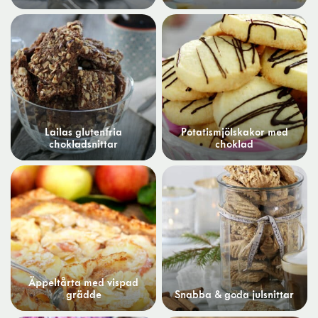
Lailas glutenfria
Potatismjölskakor med
chokladsnittar
choklad
Äppeltårta med vispad
grädde
Snabba & goda julsnittar